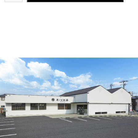
ェ・
オ
レ
ベ
ー
ス
１
本
入
り
個