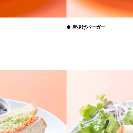
●
唐揚げバーガー