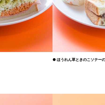
●
ほうれん草ときのこソテー